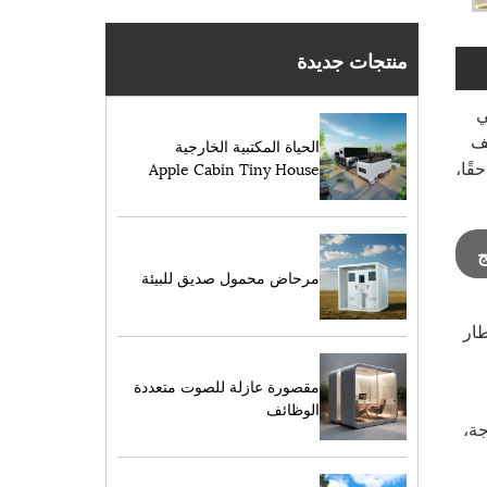
منتجات جديدة
ي
يف
الحياة المكتبية الخارجية
قًا،
Apple Cabin Tiny House
ج
مرحاض محمول صديق للبيئة
طار
مقصورة عازلة للصوت متعددة
الوظائف
جة،