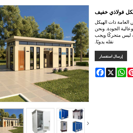
كل فولاذي خفيف
راحيض العامة ذات الهيكل
وعالية الجودة. ونحن
 ليس متحركًا ويجب
نقله يدويًا.
إرسال استفسار
Facebook
WhatsApp
X
Pintere
L