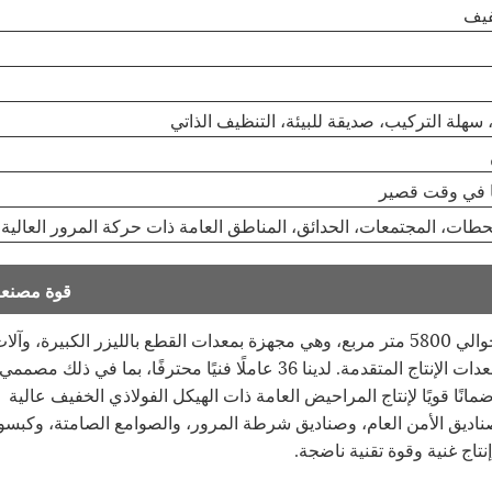
فيف
هلة التركيب، صديقة للبيئة، التنظيف الذاتي
ا في وقت قصير
محطات، المجتمعات، الحدائق، المناطق العامة ذات حركة المرور العالية
قوة مصنعن
لدى Cymdin قاعدة إنتاج منتظمة بمساحة مصنع تبلغ حوالي 5800 متر مربع، وهي مجهزة بمعدات القطع بالليزر الكبيرة، وآل
الثني الكبيرة، وآلات القص، ومعدات الختم وغيرها من معدات الإنتاج المتقدمة. لدينا 36 عاملًا فنيًا محترفًا، بما في ذلك مصممي
انًا قويًا لإنتاج المراحيض العامة ذات الهيكل الفولاذي الخفيف عالية
 وصناديق الأمن العام، وصناديق شرطة المرور، والصوامع الصامتة، وكبسو
تاج غنية وقوة تقنية ناضجة.