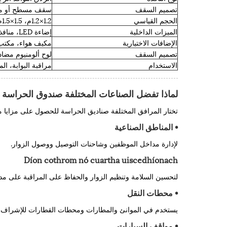
تصميم السقف
سقف مسطح أو منح
الحجم القياسي
1.2×1.2م، 1.5×1.5م، 2.0×2.0م (الأحجام المخصصة متوفرة)
الميزات الداخلية
إضاءة LED، منافذ الطاقة، منطقة لوحة التحكم
الإضافات الاختيارية
مكيف هواء، مكتب، 
تصميم السقف
لوح ألومنيوم مضاد ل
الاستخدام
مراقبة البوابة، ا
لماذا تفضل الصناعات المختلفة صندوق الحراسة ل
تختار المرافق المختلفة صناديق الحراسة للحصول على مزايا م
• المناطق الصناعية
لإدارة مداخل الموظفين وشاحنات التوصيل ووصول الزوار.
Díon cothrom nó cuartha uiscedhíonach
لتحسين السلامة وتنظيم الزوار والحفاظ على المراقبة على مدار 24 سا
• محطات النقل
يستخدم في الموانئ والمطارات ومحطات القطارات للإشراف ع
• مواقف السيارات