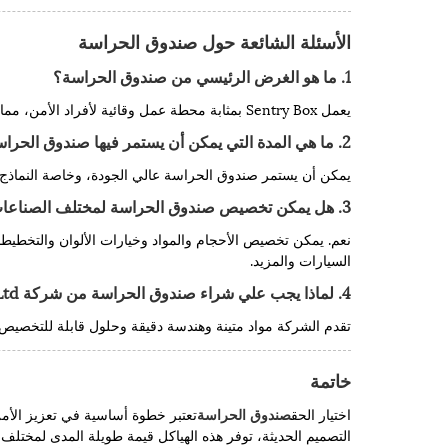
الأسئلة الشائعة حول صندوق الحراسة
1. ما هو الغرض الرئيسي من صندوق الحراسة؟
يعمل Sentry Box بمثابة محطة عمل وقائية لأفراد الأمن، مما يتيح مهام المراقبة والتسجيل والاتصال في بيئة مستقرة ومقاومة للطقس.
2. ما هي المدة التي يمكن أن يستمر فيها صندوق الحراسة؟
يمكن أن يستمر صندوق الحراسة عالي الجودة، وخاصة النماذج ا
3. هل يمكن تخصيص صندوق الحراسة لمختلف الصناعات؟
نعم. يمكن تخصيص الأحجام والمواد وخيارات الألوان والتخطيطات
السيارات والمزيد.
4. لماذا يجب علي شراء صندوق الحراسة من شركة Shanghai Cymdin Industrial Co., Ltd.؟
تقدم الشركة مواد متينة وهندسة دقيقة وحلول قابلة للتخصيص ود
خاتمة
اختيار الحق
صندوق الحراسة
تعتبر خطوة أساسية في تعزيز الأم
التصميم الحديثة، توفر هذه الهياكل قيمة طويلة المدى لمختلف الصناعات. إذ