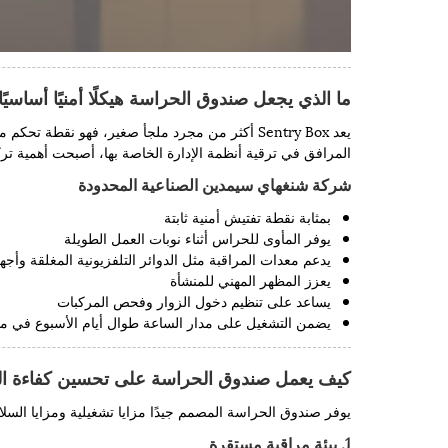
ما الذي يجعل صندوق الحراسة هيكلًا أمنيًا أساسيً
يعد Sentry Box أكثر من مجرد ملجأ صغير، فهو ن
المرافق في ترقية أنظمة الإدارة الخاصة بها، أصبحت أهمية 
شركة شنغهاي سيمدين الصناعية المحدودة
بمثابة نقطة تفتيش أمنية ثابتة
يوفر المأوى للحراس أثناء نوبات العمل الطويلة
يدعم معدات المراقبة مثل الدوائر التلفزيونية المغلقة وأج
يعزز المظهر المهني للمنشأة
يساعد على تنظيم دخول الزوار وفحص المركبات
يضمن التشغيل على مدار الساعة طوال أيام الأسبوع في مخ
كيف يعمل صندوق الحراسة على تحسين كفاءة ال
يوفر صندوق الحراسة المصمم جيدًا مزايا تشغيلية ومزايا السلا
1. بيئة مراقبة مستقرة