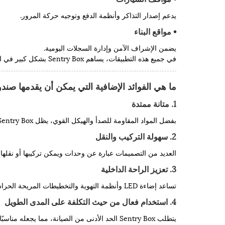
يدعم إصدار التذاكر وأنظمة الدفع وتوجيه حركة المرور.
• مواقع البناء
يضمن الإشراف الآمن وإدارة السجلات اليومية.
في جميع هذه التطبيقات، يساهم Sentry Box بشكل كبير في الكفاءة التشغيلية، مما يساعد في الحفاظ على النظام والسلامة.
ما هي الفوائد الإضافية التي يمكن أن يقدمها صن
1. متانة ممتدة
بفضل المواد المقاومة للصدأ والهيكل القوي، يظل Sentry Box عمليًا لسنوات عديدة، حتى في البيئات الصعبة.
2. سهولة التركيب والنقل
العديد من التصميمات عبارة عن وحدات ويمكن تركيبها أو نقلها 
3. تعزيز الراحة الداخلية
تساعد إضاءة LED وأنظمة التهوية والتخطيطات المريحة الحراس على العمل بكفاءة أكبر.
4. استخدام فعال من حيث التكلفة على المدى الطويل
يتطلب Sentry Box الحد الأدنى من الصيانة، مما يجعله مناسبًا من حيث التكلفة للمشاريع طويلة الأجل.