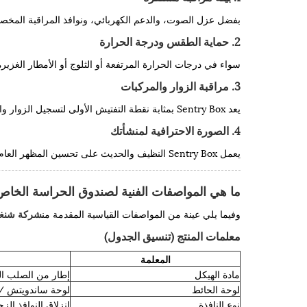
بفضل عزل الصوت، والدعم الكهربائي، ونوافذ المراقبة المخ
2. حماية الطقس ودرجة الحرارة
سواء في درجات الحرارة المرتفعة أو الثلوج أو الأمطار الغزي
3. مراقبة الزوار والمركبات
يعد Sentry Box بمثابة نقطة التفتيش الأولى لتسجيل الزوار والتحقق وإصدار التذاكر وإدارة السيارات.
4. الصورة الاحترافية لمنشأتك
يعمل Sentry Box النظيف والحديث على تحسين المظهر العام للموقع وتعزيز معايير إدارة علامتك التجارية.
ما هي المواصفات الفنية لصندوق الحراسة الخاص 
وفيما يلي عينة من المواصفات القياسية المقدمة من
شركة شنغها
معلمات المنتج (تنسيق الجدول)
المعلمة
مادة الهيكل
إطار من الصلب الم
لوحة الحائط
لوحة ساندويتش /
نوع النافذة
انزلاق النوافذ الزج