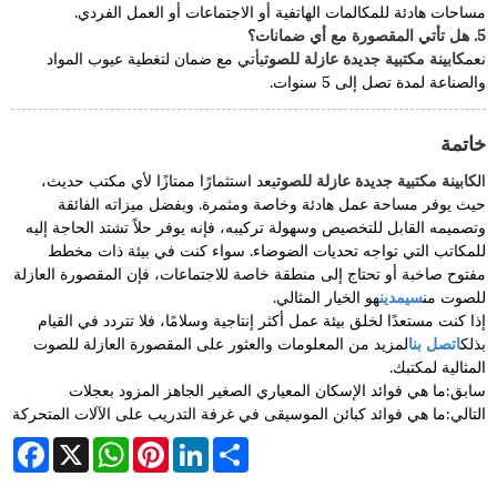
مساحات هادئة للمكالمات الهاتفية أو الاجتماعات أو العمل الفردي.
5. هل تأتي المقصورة مع أي ضمانات؟
نعم
كابينة مكتبية جديدة عازلة للصوت
يأتي مع ضمان لتغطية عيوب المواد
والصناعة لمدة تصل إلى 5 سنوات.
خاتمة
ال
كابينة مكتبية جديدة عازلة للصوت
يعد استثمارًا ممتازًا لأي مكتب حديث،
حيث يوفر مساحة عمل هادئة وخاصة ومثمرة. وبفضل ميزاته الفائقة
وتصميمه القابل للتخصيص وسهولة تركيبه، فإنه يوفر حلاً تشتد الحاجة إليه
للمكاتب التي تواجه تحديات الضوضاء. سواء كنت في بيئة ذات مخطط
مفتوح صاخبة أو تحتاج إلى منطقة خاصة للاجتماعات، فإن المقصورة العازلة
للصوت من
سيمدين
هو الخيار المثالي.
إذا كنت مستعدًا لخلق بيئة عمل أكثر إنتاجية وسلامًا، فلا تتردد في القيام
بذلك
اتصل بنا
لمزيد من المعلومات والعثور على المقصورة العازلة للصوت
المثالية لمكتبك.
سابق:
ما هي فوائد الإسكان المعياري الصغير الجاهز المزود بعجلات
التالي:
ما هي فوائد كبائن الموسيقى في غرفة التدريب على الآلات المتحركة
cebook
WhatsApp
X
Pinterest
LinkedIn
Share