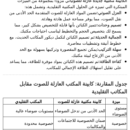
ال
كابينة مكتبية جديدة عازلة للصوت
يأتي مزودًا بمجموعة من الميزات
المبتكرة التي تميزه عن الحلول المكتبية التقليدية. وتشمل هذه:
العزل الصوتي:
تضمن المواد العازلة للصوت المتقدمة الحد الأدنى من
نقل الصوت، مما يوفر مساحة عمل هادئة وهادئة.
تصميم وحدات:
تتميز الكبائن بأنها قابلة للتخصيص بشكل كبير، مما
يسمح لك بتخصيص الحجم والتخطيط ليناسب احتياجات مكتبك.
الجمالية الحديثة:
تم تصميم الكبائن لتكمل ديكور المكاتب الحديث، مع
خطوط أنيقة وتشطيبات معاصرة.
سهلة التركيب:
يمكن تجميع المقصورة وتركيبها بسهولة مع الحد
الأدنى من الإزعاج لبيئة مكتبك.
كفاءة الطاقة:
تم تصميم هذه الكبائن بمواد موفرة للطاقة، مما يساعد
على تقليل استهلاك الطاقة الإجمالي للمكاتب.
جدول المقارنة: كابينة المكتب العازلة للصوت مقابل
المكاتب التقليدية
ميزة
كابينة مكتبية عازلة للصوت
المكتب التقليدي
مستوى
الحد الأدنى من تدخل الضوضاء
مستويات ضوضاء عالية
الضوضاء
ضمان الخصوصية للاجتماعات
خصوصية
خصوصية محدودة
والمكالمات