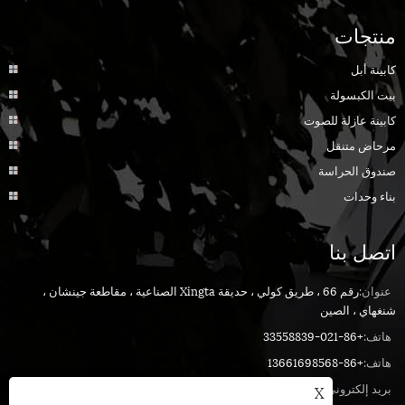
منتجات
كابينة أبل
بيت الكبسولة
كابينة عازلة للصوت
مرحاض متنقل
صندوق الحراسة
بناء وحدات
اتصل بنا
عنوان:
رقم 66 ، طريق كولي ، حديقة Xingta الصناعية ، مقاطعة جينشان ،
شنغهاي ، الصين
هاتف:
+86-021-33558839
هاتف:
+86-13661698568
بريد إلكتروني:
sandy@cymdin.com
X