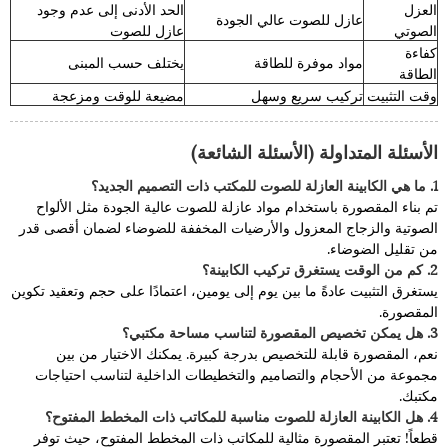
العزل
الحد الأدنى إلى عدم وجود
عازل للصوت عالي الجودة
الصوتي
عازل للصوت
كفاءة
مواد موفرة للطاقة
يختلف حسب المبنى
الطاقة
وقت التثبيت
تركيب سريع وسهل
مضيعة للوقت ومزعجة
الأسئلة المتداولة (الأسئلة الشائعة)
1. ما هي الكابينة العازلة للصوت للمكتب ذات التصميم الجديد؟
تم بناء المقصورة باستخدام مواد عازلة للصوت عالية الجودة مثل الألواح
الصوتية والزجاج المعزول والأرضيات المخففة للضوضاء لضمان أقصى قدر
من تقليل الضوضاء.
2. كم من الوقت يستغرق تركيب الكابينة؟
يستغرق التثبيت عادةً ما بين يوم إلى يومين، اعتمادًا على حجم وتعقيد تكوين
المقصورة.
3. هل يمكن تخصيص المقصورة لتناسب مساحة مكتبي؟
نعم، المقصورة قابلة للتخصيص بدرجة كبيرة. يمكنك الاختيار من بين
مجموعة من الأحجام والتصاميم والتخطيطات الداخلية لتناسب احتياجات
مكتبك.
4. هل الكابينة العازلة للصوت مناسبة للمكاتب ذات المخطط المفتوح؟
قطعاً! تعتبر المقصورة مثالية للمكاتب ذات المخطط المفتوح، حيث توفر