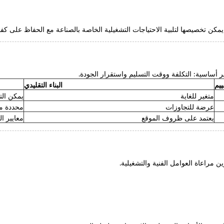
عايير أساسية: التكلفة ووقت التسليم واستقرار الجودة.
ييم
البناء التقليدي
متغير للغاية
يمكن التن
عرضة للتجاوزات
محددة م
يعتمد على ظروف الموقع
معايير ا
 مراعاة العوامل الفنية والتشغيلية.