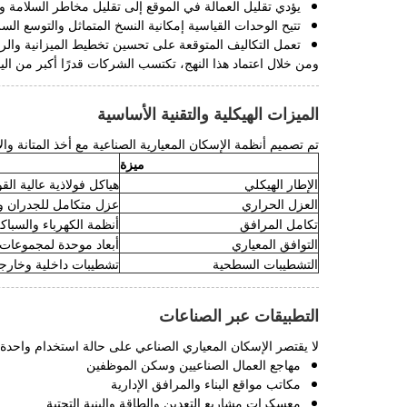
يؤدي تقليل العمالة في الموقع إلى تقليل مخاطر السلامة و
تتيح الوحدات القياسية إمكانية النسخ المتماثل والتوسع السر
تعمل التكاليف المتوقعة على تحسين تخطيط الميزانية والرقا
ومن خلال اعتماد هذا النهج، تكتسب الشركات قدرًا أكبر من الي
الميزات الهيكلية والتقنية الأساسية
تم تصميم أنظمة الإسكان المعيارية الصناعية مع أخذ المتانة وا
ميزة
الإطار الهيكلي
هياكل فولاذية عالية ا
العزل الحراري
عزل متكامل للجدران وا
تكامل المرافق
أنظمة الكهرباء والسباكة
التوافق المعياري
أبعاد موحدة لمجموعات 
التشطيبات السطحية
تشطيبات داخلية وخارج
التطبيقات عبر الصناعات
لا يقتصر الإسكان المعياري الصناعي على حالة استخدام واحدة
مهاجع العمال الصناعيين وسكن الموظفين
مكاتب مواقع البناء والمرافق الإدارية
معسكرات مشاريع التعدين والطاقة والبنية التحتية