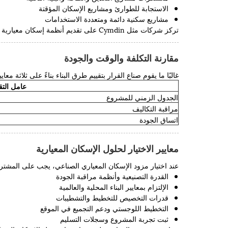
الاستجابة للطوارئ ومشاريع الإسكان المؤقتة
مشاريع سكنية دائمة ومتعددة الاستخدامات
تركز شركات مثل Cymdin على تقديم أنظمة إسكان معيارية يمكن تخصيصها لتلبية الاحتياجات التشغيلية الخاصة بالصناعة مع الحفاظ على كفاءة الإنتاج الموحدة.
مقارنة التكلفة والوقت والجودة
غالبًا ما يقوم صناع القرار بتقييم طرق البناء بناءً على ثلاثة م
عامل التق
الجدول الزمني للمشروع
مراقبة التكاليف
اتساق الجودة
معايير الاختيار لحلول الإسكان المعيارية
عند اختيار مزود الإسكان المعياري الصناعي، يجب على المشترين
القدرة التصنيعية وأنظمة مراقبة الجودة
الإلتزام بمعايير البناء المحلية والعالمية
قدرات التخصيص للتخطيط والتشطيبات
التخطيط اللوجستي ودعم التجميع في الموقع
ثبت تجربة المشروع وسجلات التسليم