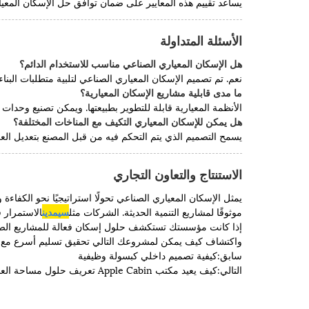
يساعد تقييم هذه المعايير على ضمان توافق حل الإسكان المعيار
الأسئلة المتداولة
هل الإسكان المعياري الصناعي مناسب للاستخدام الدائم؟
نعم. تم تصميم الإسكان المعياري الصناعي لتلبية متطلبات البنا
ما مدى قابلية مشاريع الإسكان المعيارية؟
الأنظمة المعيارية قابلة للتطوير بطبيعتها. ويمكن تصنيع وحدات
هل يمكن للإسكان المعياري التكيف مع المناخات المختلفة؟
يسمح التصميم الذي يتم التحكم فيه من قبل المصنع بتعديل العزل
الاستنتاج والتعاون التجاري
يمثل الإسكان المعياري الصناعي تحولًا استراتيجيًا نحو الكفاءة 
موثوقًا لمشاريع التنمية الحديثة. الشركات مثل
سيمدين
الاستمرار ف
إذا كانت مؤسستك تستكشف حلول إسكان فعالة للمشاريع الصناعية 
واكتشاف كيف يمكن لمشروعك التالي تحقيق تسليم أسرع مع نتائ
سابق:
كيفية تصميم داخلي كبسولة وظيفية
التالي:
كيف يعيد مكتب Apple Cabin تعريف حلول مساحة العمل الحديثة؟