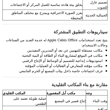
تصميم عازل
يخلق بيئة هادئة مناسبة للعمل المركز أو الاجتماعات
للصوت
يعزز الصورة الاحترافية ويمتزج مع مختلف المناطق
الجمالية الحديثة
المحيطة
سيناريوهات التطبيق المشتركة
يتيح تعدد استخدامات Apple Cabin Office له خدمة العديد من الصناعات
وحالات الاستخدام:
مكاتب مستقلة للمهنيين عن بعد أو المديرين التنفيذيين
مكاتب في الموقع لمشاريع البناء أو الطاقة أو البنية التحتية
استوديوهات إبداعية للتصميم أو الوسائط أو الإنتاج الرقمي
مكاتب مؤقتة للمعارض أو الفعاليات أو العمليات المؤقتة
غرف اجتماعات خاصة داخل بيئات المصنع أو الحرم الجامعي
مقارنة مع بناء المكاتب التقليدية
وجه
مكتب أبل المقصورة
المكتب التقليدي
عملية طويلة تعتمد على
وقت البناء
إنتاج قصير في المصنع
الطقس
مراقبة