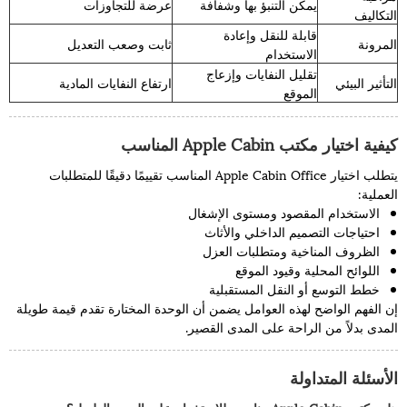
يمكن التنبؤ بها وشفافة
عرضة للتجاوزات
التكاليف
قابلة للنقل وإعادة
المرونة
ثابت وصعب التعديل
الاستخدام
تقليل النفايات وإزعاج
التأثير البيئي
ارتفاع النفايات المادية
الموقع
كيفية اختيار مكتب Apple Cabin المناسب
يتطلب اختيار Apple Cabin Office المناسب تقييمًا دقيقًا للمتطلبات
العملية:
الاستخدام المقصود ومستوى الإشغال
احتياجات التصميم الداخلي والأثاث
الظروف المناخية ومتطلبات العزل
اللوائح المحلية وقيود الموقع
خطط التوسع أو النقل المستقبلية
إن الفهم الواضح لهذه العوامل يضمن أن الوحدة المختارة تقدم قيمة طويلة
المدى بدلاً من الراحة على المدى القصير.
الأسئلة المتداولة