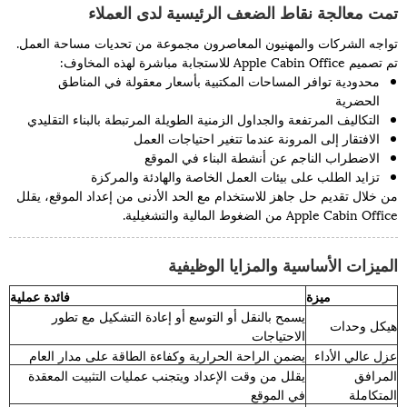
تمت معالجة نقاط الضعف الرئيسية لدى العملاء
تواجه الشركات والمهنيون المعاصرون مجموعة من تحديات مساحة العمل.
تم تصميم Apple Cabin Office للاستجابة مباشرة لهذه المخاوف:
محدودية توافر المساحات المكتبية بأسعار معقولة في المناطق
الحضرية
التكاليف المرتفعة والجداول الزمنية الطويلة المرتبطة بالبناء التقليدي
الافتقار إلى المرونة عندما تتغير احتياجات العمل
الاضطراب الناجم عن أنشطة البناء في الموقع
تزايد الطلب على بيئات العمل الخاصة والهادئة والمركزة
من خلال تقديم حل جاهز للاستخدام مع الحد الأدنى من إعداد الموقع، يقلل
Apple Cabin Office من الضغوط المالية والتشغيلية.
الميزات الأساسية والمزايا الوظيفية
ميزة
فائدة عملية
يسمح بالنقل أو التوسع أو إعادة التشكيل مع تطور
هيكل وحدات
الاحتياجات
عزل عالي الأداء
يضمن الراحة الحرارية وكفاءة الطاقة على مدار العام
المرافق
يقلل من وقت الإعداد ويتجنب عمليات التثبيت المعقدة
المتكاملة
في الموقع