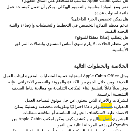
هل مكتب Apple Cabin مناسب للاستخدام على المدى الطويل؟
نعم. ومع المواد المناسبة والتصميم الهيكلي، يمكن أن تعمل كمساحة عمل
دائمة لسنوات عديدة.
هل يمكن تخصيص الجزء الداخلي؟
تدعم معظم النماذج التخصيص في التخطيط والتشطيبات والإضاءة والبنية
التحتية التقنية.
هل يتطلب إعدادًا معقدًا للموقع؟
في معظم الحالات، لا يلزم سوى أساس المستوى واتصالات المرافق
الأساسية.
الخلاصة والخطوات التالية
يمثل Apple Cabin Office استجابة عملية للمتطلبات المتغيرة لبيئات العمل
الحديثة. ومن خلال الجمع بين الكفاءة والمرونة والتصميم الاحترافي، فإنه
يوفر بديلاً قابلاً للتطبيق لبناء المكاتب التقليدية مع معالجة نقاط الضعف
التشغيلية الرئيسية.
للشركات والأفراد الذين يبحثون عن حل موثوق لمساحة العمل
المعيارية،
سيمدين
يوفر دعمًا احترافيًا وتكوينات مخصصة وتسليمًا يمكن
الاعتماد عليه. لاستكشاف الخيارات المناسبة أو مناقشة متطلبات
المشروع،
اتصل بنا
اليوم واكتشف كيف يمكن لمكتب Apple Cabin من
Cymdin أن يدعم المرحلة التالية من النمو.
سابق:
كيف يمكن للمنازل السكنية النموذجية أن تحول الحياة العصرية؟