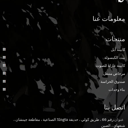
معلومات عنا
منتجات
كابينة أبل
بيت الكبسولة
كابينة عازلة للصوت
مرحاض متنقل
صندوق الحراسة
بناء وحدات
اتصل بنا
عنوان:
رقم 66 ، طريق كولي ، حديقة Xingta الصناعية ، مقاطعة جينشان ،
شنغهاي ، الصين